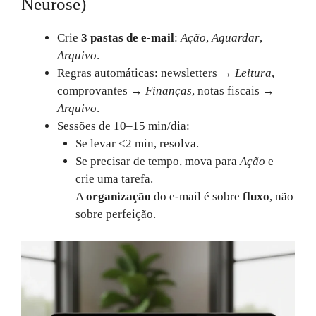
Neurose)
Crie
3 pastas de e-mail
:
Ação
,
Aguardar
,
Arquivo
.
Regras automáticas: newsletters →
Leitura
,
comprovantes →
Finanças
, notas fiscais →
Arquivo
.
Sessões de 10–15 min/dia:
Se levar <2 min, resolva.
Se precisar de tempo, mova para
Ação
e
crie uma tarefa.
A
organização
do e‑mail é sobre
fluxo
, não
sobre perfeição.