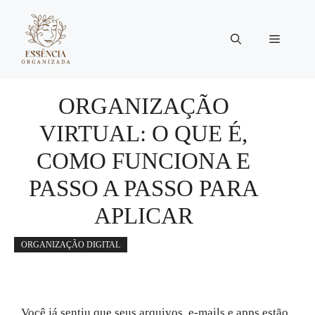
Pular
para
Menu
o
conteúdo
ORGANIZAÇÃO
VIRTUAL: O QUE É,
COMO FUNCIONA E
PASSO A PASSO PARA
APLICAR
ORGANIZAÇÃO DIGITAL
Você já sentiu que seus arquivos, e-mails e apps estão