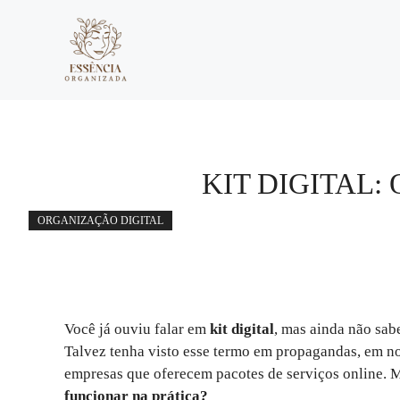
Pular
para
o
conteúdo
KIT DIGITAL:
ORGANIZAÇÃO DIGITAL
Você já ouviu falar em
kit digital
, mas ainda não sab
Talvez tenha visto esse termo em propagandas, em no
empresas que oferecem pacotes de serviços online. M
funcionar na prática?