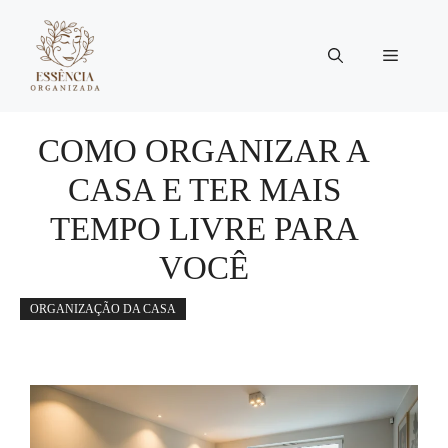
Pular
para
Menu
o
conteúdo
COMO ORGANIZAR A
CASA E TER MAIS
TEMPO LIVRE PARA
VOCÊ
ORGANIZAÇÃO DA CASA