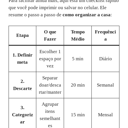
Para facilitar ainda mais, aqui está um checklist rápido
que você pode imprimir ou salvar no celular. Ele
resume o passo a passo de
como organizar a casa
:
O que
Tempo
Frequênci
Etapa
Fazer
Médio
a
Escolher 1
1. Definir
espaço por
5 min
Diário
meta
vez
Separar
2.
doar/desca
20 min
Semanal
Descarte
rtar/manter
Agrupar
3.
itens
Categoriz
15 min
Mensal
semelhant
ar
es