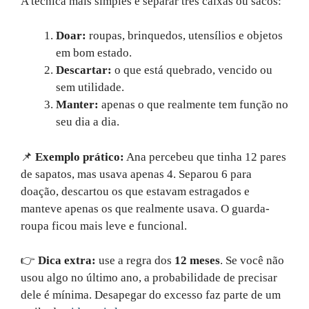
A técnica mais simples é separar três caixas ou sacos:
Doar:
roupas, brinquedos, utensílios e objetos
em bom estado.
Descartar:
o que está quebrado, vencido ou
sem utilidade.
Manter:
apenas o que realmente tem função no
seu dia a dia.
📌
Exemplo prático:
Ana percebeu que tinha 12 pares
de sapatos, mas usava apenas 4. Separou 6 para
doação, descartou os que estavam estragados e
manteve apenas os que realmente usava. O guarda-
roupa ficou mais leve e funcional.
👉
Dica extra:
use a regra dos
12 meses
. Se você não
usou algo no último ano, a probabilidade de precisar
dele é mínima. Desapegar do excesso faz parte de um