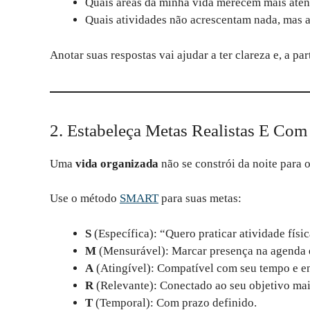
Quais áreas da minha vida merecem mais atençã
Quais atividades não acrescentam nada, mas
Anotar suas respostas vai ajudar a ter clareza e, a par
2. Estabeleça Metas Realistas E Com
Uma
vida organizada
não se constrói da noite para o 
Use o método
SMART
para suas metas:
S
(Específica): “Quero praticar atividade físi
M
(Mensurável): Marcar presença na agenda e
A
(Atingível): Compatível com seu tempo e en
R
(Relevante): Conectado ao seu objetivo mai
T
(Temporal): Com prazo definido.