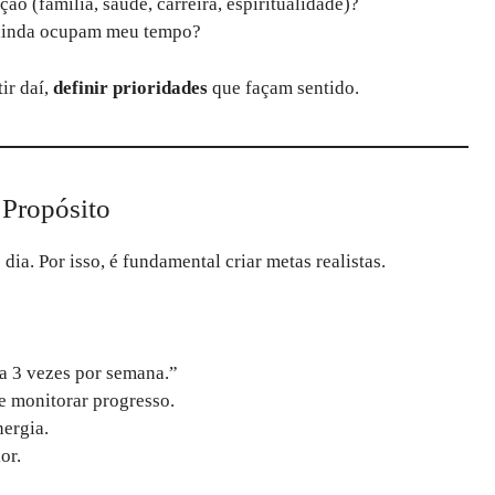
o (família, saúde, carreira, espiritualidade)?
 ainda ocupam meu tempo?
tir daí,
definir prioridades
que façam sentido.
 Propósito
dia. Por isso, é fundamental criar metas realistas.
ca 3 vezes por semana.”
 monitorar progresso.
ergia.
or.