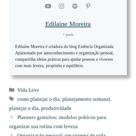
Edilaine Moreira
+ posts
Edilaine Moreira é criadora do blog Essência Organizada.
Apaixonada por autoconhecimento e organização pessoal,
compartilha ideias práticas para ajudar pessoas a viverem
com mais leveza, propósito e equilíbrio.
Categorias
Vida Leve
Tags
como planejar o dia
,
planejamento semanal
,
planejar o dia
,
produtividade
Planners gratuitos: modelos práticos para
organizar sua rotina com leveza
Organização pessoal: um sistema de vida