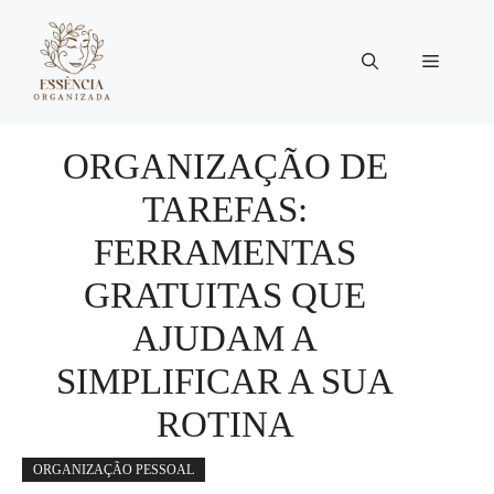
Pular
para
Menu
o
conteúdo
ORGANIZAÇÃO DE
TAREFAS:
FERRAMENTAS
GRATUITAS QUE
AJUDAM A
SIMPLIFICAR A SUA
ROTINA
ORGANIZAÇÃO PESSOAL