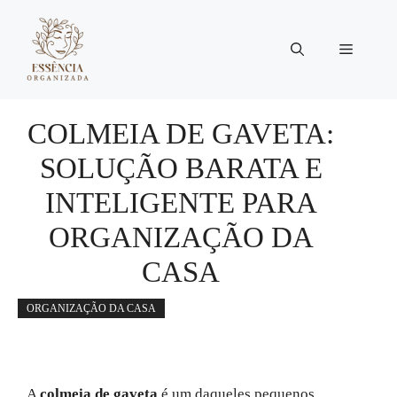
Pular
para
Menu
o
conteúdo
COLMEIA DE GAVETA:
SOLUÇÃO BARATA E
INTELIGENTE PARA
ORGANIZAÇÃO DA
CASA
ORGANIZAÇÃO DA CASA
A
colmeia de gaveta
é um daqueles pequenos