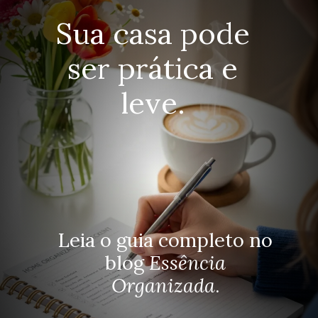
Sua casa pode
ser prática e
leve.
Leia o guia completo no
blog
Essência
Organizada
.