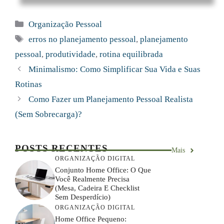
Categorias
Organização Pessoal
Tags
erros no planejamento pessoal
,
planejamento
pessoal
,
produtividade
,
rotina equilibrada
Minimalismo: Como Simplificar Sua Vida e Suas
Rotinas
Como Fazer um Planejamento Pessoal Realista
(Sem Sobrecarga)?
POSTS RECENTES
Mais
ORGANIZAÇÃO DIGITAL
Conjunto Home Office: O Que
Você Realmente Precisa
(mesa, Cadeira E Checklist
Sem Desperdício)
ORGANIZAÇÃO DIGITAL
Home Office Pequeno: