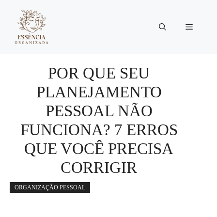
Pular
para
Menu
o
conteúdo
POR QUE SEU
PLANEJAMENTO
PESSOAL NÃO
FUNCIONA? 7 ERROS
QUE VOCÊ PRECISA
CORRIGIR
ORGANIZAÇÃO PESSOAL