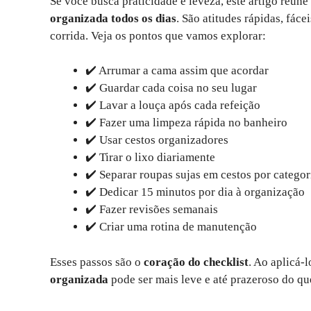
Se você busca praticidade e leveza, este artigo reúne
organizada todos os dias
. São atitudes rápidas, fác
corrida. Veja os pontos que vamos explorar:
✔️ Arrumar a cama assim que acordar
✔️ Guardar cada coisa no seu lugar
✔️ Lavar a louça após cada refeição
✔️ Fazer uma limpeza rápida no banheiro
✔️ Usar cestos organizadores
✔️ Tirar o lixo diariamente
✔️ Separar roupas sujas em cestos por categor
✔️ Dedicar 15 minutos por dia à organização
✔️ Fazer revisões semanais
✔️ Criar uma rotina de manutenção
Esses passos são o
coração do checklist
. Ao aplicá-
organizada
pode ser mais leve e até prazeroso do qu