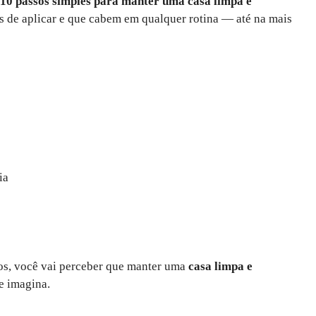
10 passos simples para manter uma casa limpa e
eis de aplicar e que cabem em qualquer rotina — até na mais
ia
los, você vai perceber que manter uma
casa limpa e
e imagina.