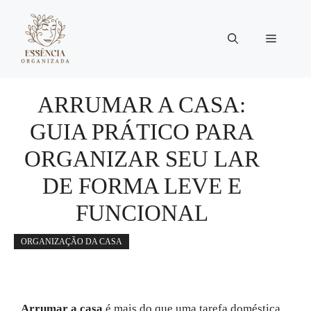
Pular
para
Menu
o
conteúdo
ARRUMAR A CASA:
GUIA PRÁTICO PARA
ORGANIZAR SEU LAR
DE FORMA LEVE E
FUNCIONAL
ORGANIZAÇÃO DA CASA
Arrumar a casa
é mais do que uma tarefa doméstica.